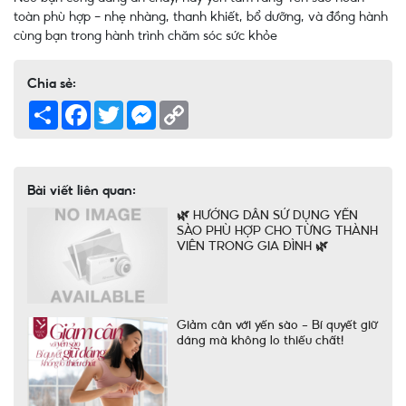
toàn phù hợp - nhẹ nhàng, thanh khiết, bổ dưỡng, và đồng hành
cùng bạn trong hành trình chăm sóc sức khỏe
Chia sẻ:
Share
Facebook
Twitter
Messenger
Copy
Link
Bài viết liên quan:
🌿 HƯỚNG DẪN SỬ DỤNG YẾN
SÀO PHÙ HỢP CHO TỪNG THÀNH
VIÊN TRONG GIA ĐÌNH 🌿
Giảm cân với yến sào – Bí quyết giữ
dáng mà không lo thiếu chất!