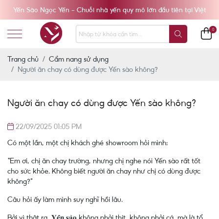
Yến Sào Ngọc Yến - Chuỗi nhà yến quy mô lớn đầu tiên tại Việt
Nam
0
Trang chủ
Cẩm nang sử dụng
Người ăn chay có dùng được Yến sào không?
Người ăn chay có dùng được Yến sào không?
22/09/2025 01:05 PM
Có một lần, một chị khách ghé showroom hỏi mình:
“Em ơi, chị ăn chay trường, nhưng chị nghe nói Yến sào rất tốt
cho sức khỏe. Không biết người ăn chay như chị có dùng được
không?”
Câu hỏi ấy làm mình suy nghĩ hồi lâu.
Bởi vì thật ra, 𝐘𝐞̂́𝐧 𝐬𝐚̀𝐨 không phải thịt, không phải cá, mà là tổ