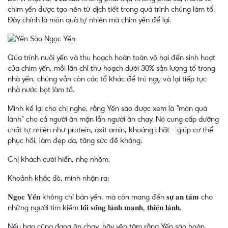
chim yến được tạo nên từ dịch tiết trong quá trình chúng làm tổ.
Đây chính là món quà tự nhiên mà chim yến để lại.
Qúa trình nuôi yến và thu hoạch hoàn toàn vô hại đến sinh hoạt
của chim yến, mỗi lần chỉ thu hoạch dưới 30% sản lượng tổ trong
nhà yến, chúng vẫn còn các tổ khác để trú ngụ và lại tiếp tục
nhả nước bọt làm tổ.
Mình kể lại cho chị nghe, rằng Yến sào được xem là “món quà
lành” cho cả người ăn mặn lẫn người ăn chay. Nó cung cấp dưỡng
chất tự nhiên như protein, axit amin, khoáng chất - giúp cơ thể
phục hồi, làm đẹp da, tăng sức đề kháng.
Chị khách cười hiền, nhẹ nhõm.
Khoảnh khắc đó, mình nhận ra:
𝐍𝐠𝐨̣𝐜 𝐘𝐞̂́𝐧 không chỉ bán yến, mà còn mang đến 𝐬𝐮̛̣ 𝐚𝐧 𝐭𝐚̂𝐦 cho
những người tìm kiếm 𝐥𝐨̂́𝐢 𝐬𝐨̂́𝐧𝐠 𝐥𝐚̀𝐧𝐡 𝐦𝐚̣𝐧𝐡, 𝐭𝐡𝐢𝐞̣̂𝐧 𝐥𝐚̀𝐧𝐡.
Nếu bạn cũng đang ăn chay, hãy yên tâm rằng Yến sào hoàn