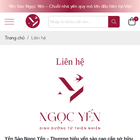
Yến Sào Ngọc Yến - Chuỗi nhà yến quy mô lớn đầu tiên tại Việt
Nam
0
Trang chủ
Liên hệ
Liên hệ
Yến Sào Ngọc Yến – Thương hiệu yến sào cao cấp sở hữu