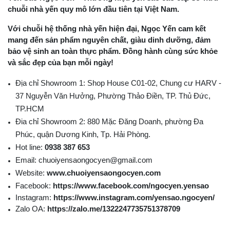
chuỗi nhà yến quy mô lớn đầu tiên tại Việt Nam.
Với chuỗi hệ thống nhà yến hiện đại, Ngọc Yến cam kết
mang đến sản phẩm nguyên chất, giàu dinh dưỡng, đảm
bảo vệ sinh an toàn thực phẩm. Đồng hành cùng sức khỏe
và sắc đẹp của bạn mỗi ngày!
Địa chỉ Showroom 1: Shop House C01-02, Chung cư HARV -
37 Nguyễn Văn Hưởng, Phường Thảo Điền, TP. Thủ Đức,
TP.HCM
Đia chỉ Showroom 2: 880 Mặc Đăng Doanh, phường Đa
Phúc, quận Dương Kinh, Tp. Hải Phòng.
Hot line:
0938 387 653
Email: chuoiyensaongocyen@gmail.com
Website:
www.chuoiyensaongocyen.com
Facebook:
https://www.facebook.com/ngocyen.yensao
Instagram:
https://www.instagram.com/yensao.ngocyen/
Zalo OA:
https://zalo.me/1322247735751378709