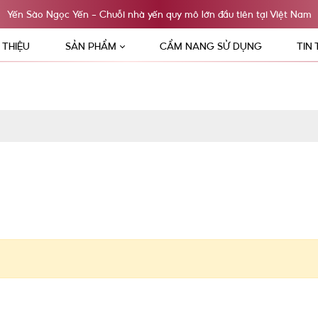
Yến Sào Ngọc Yến - Chuỗi nhà yến quy mô lớn đầu tiên tại Việt Nam
I THIỆU
SẢN PHẨM
CẨM NANG SỬ DỤNG
TIN