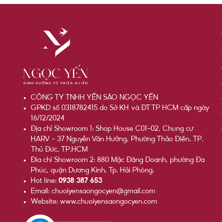
CÔNG TY TNHH YẾN SÀO NGỌC YẾN
GPKD số 0318782415 do Sở KH và ĐT TP HCM cấp ngày
16/12/2024
Địa chỉ Showroom 1: Shop House C01-02, Chung cư
HARV - 37 Nguyễn Văn Hưởng, Phường Thảo Điền, TP.
Thủ Đức, TP.HCM
Đia chỉ Showroom 2: 880 Mặc Đăng Doanh, phường Đa
Phúc, quận Dương Kinh, Tp. Hải Phòng.
Hot line:
0938 387 653
Email: chuoiyensaongocyen@gmail.com
Website: www.chuoiyensaongocyen.com