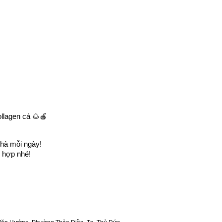
collagen cá 🌰🍎
hà mỗi ngày!
ù hợp nhé!