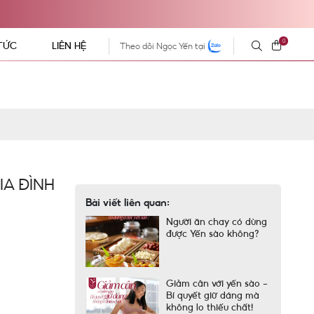
0
 TỨC
LIÊN HỆ
Theo dõi Ngọc Yến tại
A ĐÌNH
Bài viết liên quan:
Người ăn chay có dùng
được Yến sào không?
Giảm cân với yến sào –
Bí quyết giữ dáng mà
không lo thiếu chất!