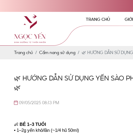
TRANG CHỦ
GIỚ
Trang chủ
Cẩm nang sử dụng
🌿 HƯỚNG DẪN SỬ DỤNG
🌿 HƯỚNG DẪN SỬ DỤNG YẾN SÀO P
🌿
09/05/2025 08:13 PM
👶 
BÉ 1–3 TUỔI
• 1–2g yến khô/lần (~1/4 hũ 50ml)