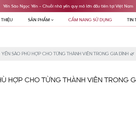
Yến Sào Ngọc Yến - Chuỗi nhà yến quy mô lớn đầu tiên tại Việt Nam
I THIỆU
SẢN PHẨM
CẨM NANG SỬ DỤNG
TIN
 YẾN SÀO PHÙ HỢP CHO TỪNG THÀNH VIÊN TRONG GIA ĐÌNH 🌿
HÙ HỢP CHO TỪNG THÀNH VIÊN TRONG GI