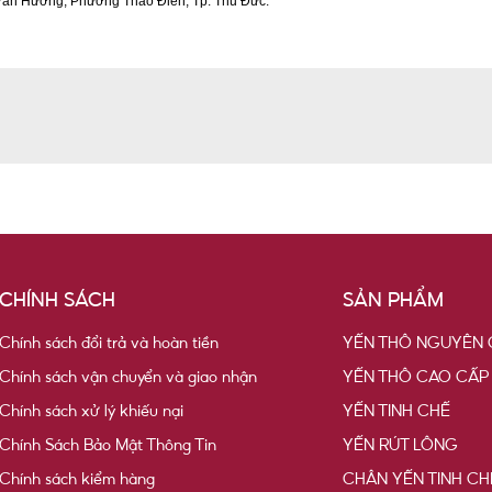
Văn Hưởng, Phường Thảo Điền, Tp. Thủ Đức.
CHÍNH SÁCH
SẢN PHẨM
Chính sách đổi trả và hoàn tiền
YẾN THÔ NGUYÊN 
Chính sách vận chuyển và giao nhận
YẾN THÔ CAO CẤP
Chính sách xử lý khiếu nại
YẾN TINH CHẾ
Chính Sách Bảo Mật Thông Tin
YẾN RÚT LÔNG
Chính sách kiểm hàng
CHÂN YẾN TINH CH