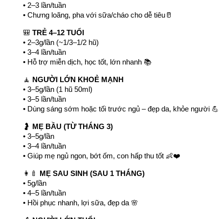
• 2–3 lần/tuần
• Chưng loãng, pha với sữa/cháo cho dễ tiêu🥛
🎒 
TRẺ 4–12 TUỔI
• 2–3g/lần (~1/3–1/2 hũ)
• 3–4 lần/tuần
• Hỗ trợ miễn dịch, học tốt, lớn nhanh 📚
🧘 
NGƯỜI LỚN KHOẺ MẠNH
• 3–5g/lần (1 hũ 50ml)
• 3–5 lần/tuần
• Dùng sáng sớm hoặc tối trước ngủ – đẹp da, khỏe người 💪
🤰 
MẸ BẦU (TỪ THÁNG 3)
• 3–5g/lần
• 3–4 lần/tuần
• Giúp mẹ ngủ ngon, bớt ốm, con hấp thu tốt 👶❤️
👩‍🍼 
MẸ SAU SINH (SAU 1 THÁNG)
• 5g/lần
• 4–5 lần/tuần
• Hồi phục nhanh, lợi sữa, đẹp da 🌸