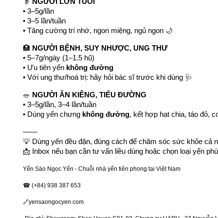
👵 
NGƯỜI LỚN TUỔI
• 3–5g/lần
• 3–5 lần/tuần
• Tăng cường trí nhớ, ngon miệng, ngủ ngon 🌙
🏥 
NGƯỜI BỆNH, SUY NHƯỢC, UNG THƯ
• 5–7g/ngày (1–1.5 hũ)
• Ưu tiên yến 
không đường
• Với ung thư/hoá trị: hãy hỏi bác sĩ trước khi dùng 🩺
🥗 
NGƯỜI ĂN KIÊNG, TIỂU ĐƯỜNG
• 3–5g/lần, 3–4 lần/tuần
• Dùng yến chưng 
không đường
, kết hợp hạt chia, táo đỏ, 
——
💡 Dùng yến đều đặn, đúng cách để chăm sóc sức khỏe cả n
📩 Inbox nếu bạn cần tư vấn liều dùng hoặc chọn loại yến ph
Yến Sào Ngọc Yến - Chuỗi nhà yến tiên phong tại Việt Nam
☎ (+84) 938 387 653
🔗yensaongocyen.com