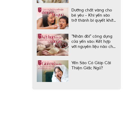
Dưỡng chất vàng cho
bé yêu – Khi yến sào
trở thành bí quyết khởi
đầu vững chắc
“Nhân đôi” công dụng
của yến sào: Kết hợp
với nguyên liệu nào cho
chuẩn?
Yến Sào Có Giúp Cải
Thiện Giấc Ngủ?