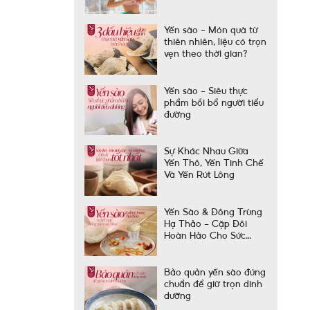
Yến sào – Món quà từ
thiên nhiên, liệu có trọn
vẹn theo thời gian?
Yến sào – Siêu thực
phẩm bồi bổ người tiểu
đường
Sự Khác Nhau Giữa
Yến Thô, Yến Tinh Chế
Và Yến Rút Lông
Yến Sào & Đông Trùng
Hạ Thảo – Cặp Đôi
Hoàn Hảo Cho Sức
Khỏe
Bảo quản yến sào đúng
chuẩn để giữ trọn dinh
dưỡng