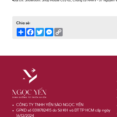
▪️Địa chỉ: Showroom: Shop House C01-02, Chung cư HARV - 37 Nguyễn 
Chia sẻ:
Share
Facebook
Twitter
Messenger
Copy
Link
CÔNG TY TNHH YẾN SÀO NGỌC YẾN
GPKD số 0318782415 do Sở KH và ĐT TP HCM cấp ngày
16/12/2024