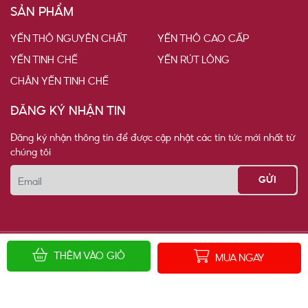
SẢN PHẨM
YẾN THÔ NGUYÊN CHẤT
YẾN THÔ CAO CẤP
YẾN TINH CHẾ
YẾN RÚT LÔNG
CHÂN YẾN TINH CHẾ
ĐĂNG KÝ NHẬN TIN
Đăng ký nhận thông tin để được cập nhật các tin tức mới nhất từ
chúng tôi
Email
Copyright 2024
Yến sào Ngọc Yến
. Design by Ngọc Phú Media
THÊM VÀO GIỎ
MUA NGAY
Đang online: 3
Tháng: 1252
Tổng truy cập: 90591