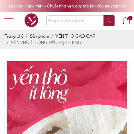
Yến Sào Ngọc Yến - Chuỗi nhà yến quy mô lớn đầu tiên tại Việt
Nam
0
Trang chủ
Sản phẩm
YẾN THÔ CAO CẤP
YẾN THÔ ÍT LÔNG ĐẶC BIỆT - 100G