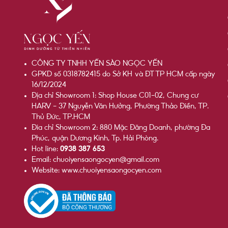
CÔNG TY TNHH YẾN SÀO NGỌC YẾN
GPKD số 0318782415 do Sở KH và ĐT TP HCM cấp ngày
16/12/2024
Địa chỉ Showroom 1: Shop House C01-02, Chung cư
HARV - 37 Nguyễn Văn Hưởng, Phường Thảo Điền, TP.
Thủ Đức, TP.HCM
Đia chỉ Showroom 2: 880 Mặc Đăng Doanh, phường Đa
Phúc, quận Dương Kinh, Tp. Hải Phòng.
Hot line:
0938 387 653
Email: chuoiyensaongocyen@gmail.com
Website: www.chuoiyensaongocyen.com