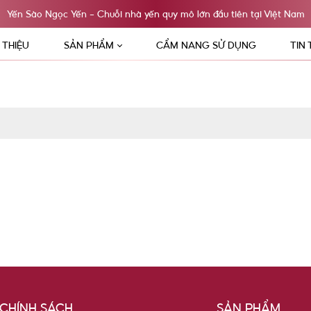
Yến Sào Ngọc Yến - Chuỗi nhà yến quy mô lớn đầu tiên tại Việt Nam
I THIỆU
SẢN PHẨM
CẨM NANG SỬ DỤNG
TIN
CHÍNH SÁCH
SẢN PHẨM