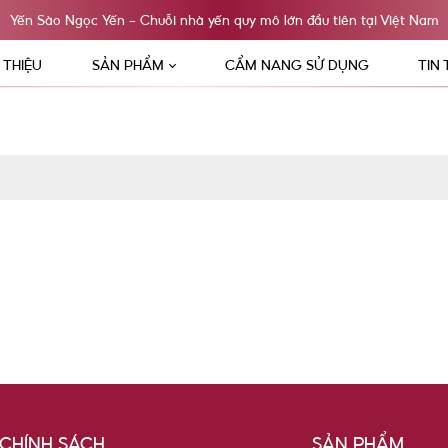
Yến Sào Ngọc Yến - Chuỗi nhà yến quy mô lớn đầu tiên tại Việt Nam
I THIỆU
SẢN PHẨM
CẨM NANG SỬ DỤNG
TIN
CHÍNH SÁCH
SẢN PHẨM