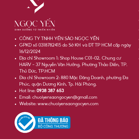
CÔNG TY TNHH YẾN SÀO NGỌC YẾN
GPKD số 0318782415 do Sở KH và ĐT TP HCM cấp ngày
16/12/2024
Địa chỉ Showroom 1: Shop House C01-02, Chung cư
HARV - 37 Nguyễn Văn Hưởng, Phường Thảo Điền, TP.
Thủ Đức, TP.HCM
Đia chỉ Showroom 2: 880 Mặc Đăng Doanh, phường Đa
Phúc, quận Dương Kinh, Tp. Hải Phòng.
Hot line:
0938 387 653
Email: chuoiyensaongocyen@gmail.com
Website: www.chuoiyensaongocyen.com